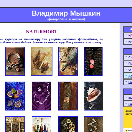
Владимир Мышкин
(фотоработы и коллажи)
Ф
NATURMORT
°
NA
ии курсора на миниатюру Вы увидите название фотоработы, ее
°
NA
 объем в килобайтах. Нажав на миниатюру, Вы увеличите картинку.
°
Ст
°
Пр
°
О 
°
До
°
На
°
вы
°
на