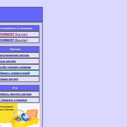
отоработы и коллажи:
TURMORT (1-я стр.)
TURMORT (2-я стр.)
Прочее:
ихотворения автора
оза автора
себе своими словами
бавить комментарий
пиши автору
P.S.
брать другого автора
 главную страницу