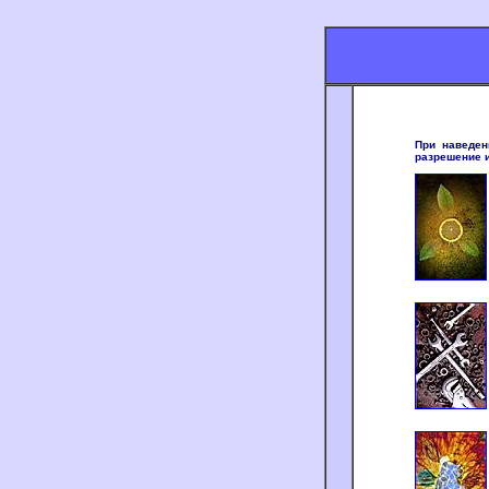
При наведен
разрешение и