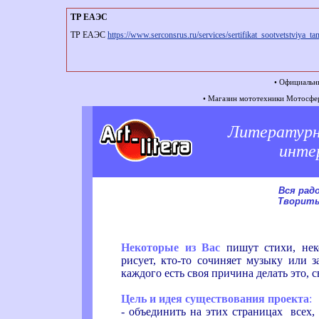
ТР ЕАЭС
ТР ЕАЭС
https://www.serconsrus.ru/services/sertifikat_sootvetstviya
• Официальн
• Магазин мототехники Мотосфе
Литературн
инте
Вся рад
Творить
(Ро
Некоторые из Вас
пишут стихи, неко
рисует, кто-то сочиняет музыку или 
каждого есть своя причина делать это, с
Цель и идея существования проекта
:
- объединить на этих страницах всех, 