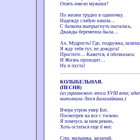
Опять имели мужики?
По жизни трудно в одиночку.
Надежду слабую нашла…
С балкона выпрыгнуть пыталась,
Дважды беременна была…
Ах, Мудрость! Где, подружка, шляла
Я жду тебя тут, не дождусь!
Простите… Кажется, я обозналась:
И Жизнь проходит…
Ну и пусть!
КОЛЫБЕЛЬНАЯ.
(ПЕСНЯ)
(из украинского эпоса XVIII века; ад
выполнила Люся Балалайкина.)
Вчера утром умер Бог,
Посмотрев на все с тоскою.
Я помчусь за ним рекою,
Хоть остаться еще б мог.
Спи, малышка, засыпай.