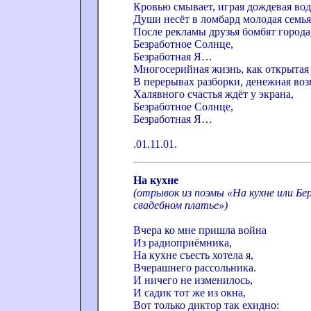
Кровью смывает, играя дождевая вод
Души несёт в ломбард молодая семья
После рекламы друзья бомбят города
Безработное Солнце,
Безработная Я…
Многосерийная жизнь, как открытая 
В перерывах разборки, денежная воз
Халявного счастья ждёт у экрана,
Безработное Солнце,
Безработная Я…
.01.11.01.
На кухне
(отрывок из поэмы «На кухне или Бе
свадебном платье»)
Вчера ко мне пришла война
Из радиоприёмника,
На кухне съесть хотела я,
Вчерашнего рассольника.
И ничего не изменилось,
И садик тот же из окна,
Вот только диктор так ехидно: