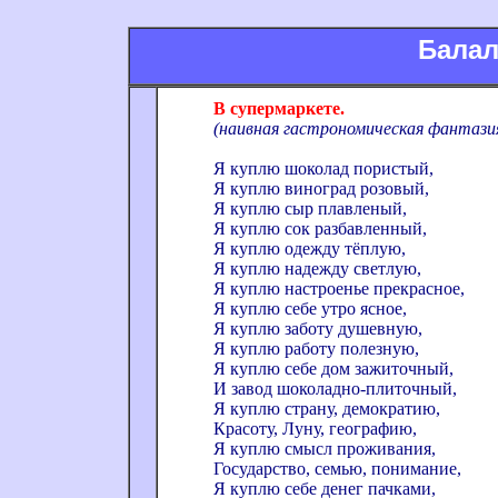
Балал
В супермаркете.
(наивная гастрономическая фантази
Я куплю шоколад пористый,
Я куплю виноград розовый,
Я куплю сыр плавленый,
Я куплю сок разбавленный,
Я куплю одежду тёплую,
Я куплю надежду светлую,
Я куплю настроенье прекрасное,
Я куплю себе утро ясное,
Я куплю заботу душевную,
Я куплю работу полезную,
Я куплю себе дом зажиточный,
И завод шоколадно-плиточный,
Я куплю страну, демократию,
Красоту, Луну, географию,
Я куплю смысл проживания,
Государство, семью, понимание,
Я куплю себе денег пачками,