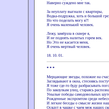
Наверно суждено мне так.
За неуплату выгнали с квартиры,
Водка-подружка, хоть и большой гре
Но что поделать могу я?!
Я очень маленький человек.
Лежу, замёрзла в сквере я,
И не поднять налитых горем век.
Но Это не касается меня,
Я очень мертвый человек.
18. 10. 01.
* * *
Мерцающие звезды, похожие на счас
Заглядывают в окна, стесняясь посту
Я тоже где-то буду разбрасывать пого
По закоулкам улиц, стараясь распозн
Унылые победы самодовольных шут
Рожденные экспромтом среди небесн
И легкие беседы о смысле жизни на
Осядут в чашке с чаем меж наших ск