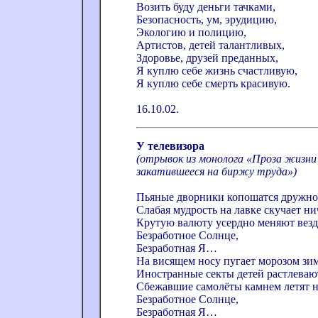
Возить буду деньги тачками,
Безопасность, ум, эрудицию,
Экологию и полицию,
Артистов, детей талантливых,
Здоровье, друзей преданных,
Я куплю себе жизнь счастливую,
Я куплю себе смерть красивую.
16.10.02.
У телевизора
(отрывок из монолога «Проза жизни
закатившееся на биржу труда»)
Пьяные дворники копошатся дружно 
Слабая мудрость на лавке скучает ни
Крутую валюту усердно меняют везд
Безработное Солнце,
Безработная Я…
На висящем носу пугает морозом зим
Иностранные секты детей растлеваю
Сбежавшие самолёты камнем летят н
Безработное Солнце,
Безработная Я…